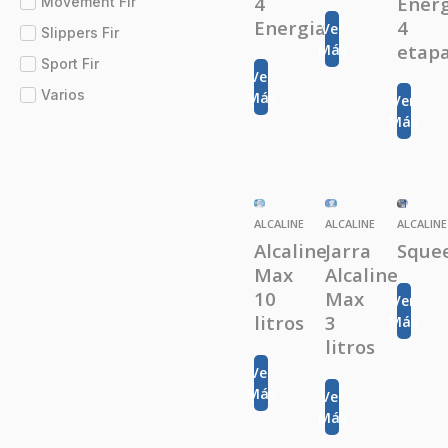
4
Ener
Movement Fir
Energias
4
Ver
Slippers Fir
etap
Más
Sport Fir
Ver
Varios
Más
Ver
Más
ALCALINE
ALCALINE
ALCALINE
Alcaline
Jarra
Sque
Max
Alcaline
10
Max
Ver
litros
3
Más
litros
Ver
Más
Ver
Más