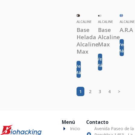
ALCALINE
ALCALINE
ALCALINE
Base
Base
A.R.A
Helada
Alcaline
Alcaline
Max
Ver
Max
Más
Ver
Más
Ver
Más
1
2
3
4
>
Menú
Contacto
Inicio
Avenida Paseo de la
Republica 1453 - La